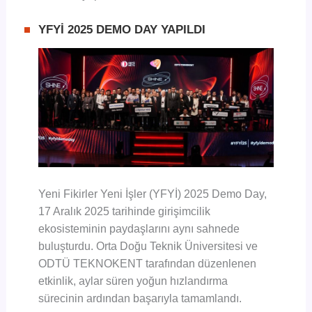
YFYİ 2025 DEMO DAY YAPILDI
Yeni Fikirler Yeni İşler (YFYİ) 2025 Demo Day,
17 Aralık 2025 tarihinde girişimcilik
ekosisteminin paydaşlarını aynı sahnede
buluşturdu. Orta Doğu Teknik Üniversitesi ve
ODTÜ TEKNOKENT tarafından düzenlenen
etkinlik, aylar süren yoğun hızlandırma
sürecinin ardından başarıyla tamamlandı.